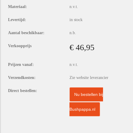
Materiaal:
n.v.t.
Levertijd:
in stock
Aantal beschikbaar:
n.b.
€ 46,95
Verkoopprijs
Prijzen vanaf:
n.v.t.
Verzendkosten:
Zie website leverancier
Direct bestellen:
Nu bestellen bij
Bushpappa.nl