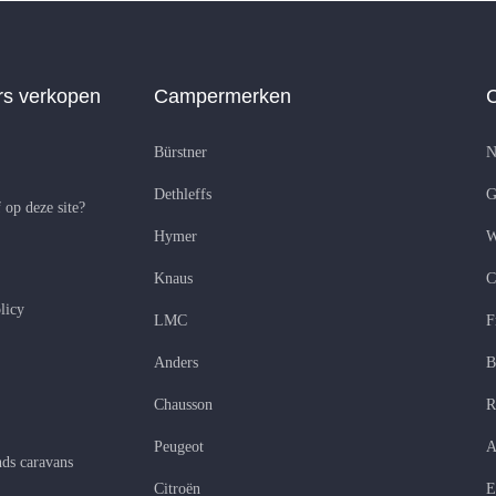
s verkopen
Campermerken
Bürstner
N
Dethleffs
G
 op deze site?
Hymer
W
Knaus
C
licy
LMC
F
Anders
B
Chausson
R
Peugeot
A
ds caravans
Citroën
E