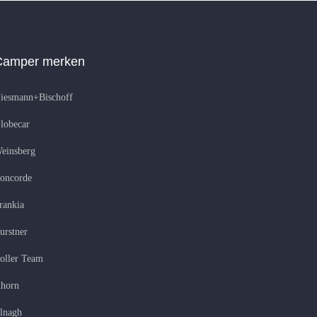
Camper merken
iesmann+Bischoff
lobecar
einsberg
oncorde
rankia
urstner
oller Team
horn
lnagh