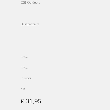
GSI Outdoors
Bushpappa.nl
n.v.t.
n.v.t.
in stock
n.b.
€ 31,95