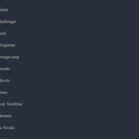
imor
hallenger
ossl
ingamm
rangecamp
arado
orelo
tineo
ont Vendôme
hoenix
a Strada