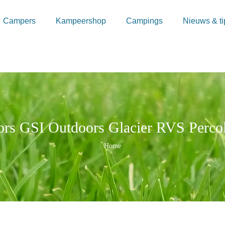
Campers
Kampeershop
Campings
Nieuws & ti
rs GSI Outdoors Glacier RVS Percol
Kruimelpad
Home