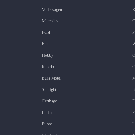
Volkswagen
R
Mercedes
C
Ford
P
Fiat
W
Hobby
O
Rapido
C
Eura Mobil
M
Sunlight
I
Carthago
F
Laika
P
Pilote
L