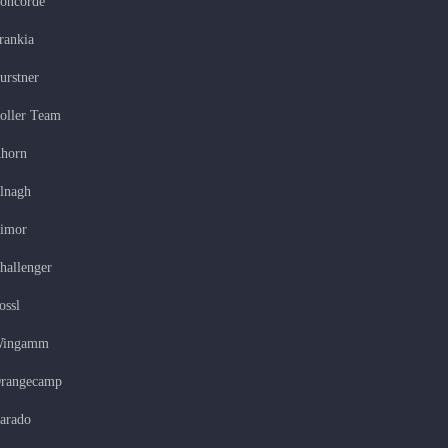
oncorde
rankia
urstner
oller Team
horn
lnagh
imor
hallenger
ossl
ingamm
rangecamp
arado