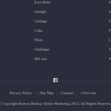
Eura Mobil
M
Sunlight
I
Carthago
F
Laika
P
Pilote
L
Challenger
T
McLouis
W
Privacy Policy
|
Site Map
|
Contact
|
Over ons
© Copyright
Bureau Bishop Online Marketing
2023. All Rights Reserved