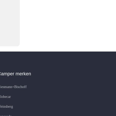
Camper merken
iesmann+Bischoff
lobecar
einsberg