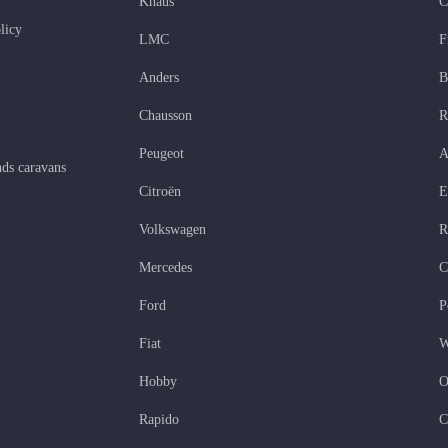
Knaus
C
licy
LMC
F
Anders
B
Chausson
R
Peugeot
A
ds caravans
Citroën
E
Volkswagen
R
Mercedes
C
Ford
P
Fiat
W
Hobby
O
Rapido
C