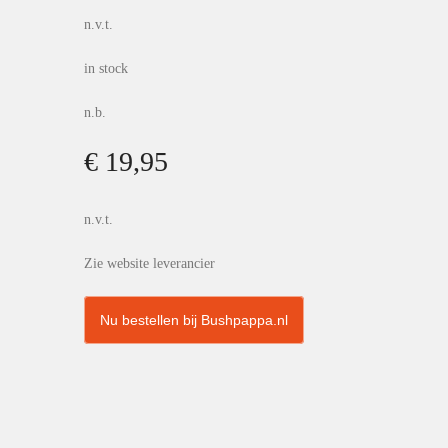
n.v.t.
in stock
n.b.
€ 19,95
n.v.t.
Zie website leverancier
Nu bestellen bij Bushpappa.nl