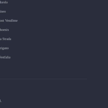
orelo
tineo
ont Vendôme
hoenix
a Strada
rigano
estfalia
.