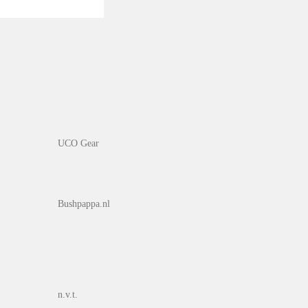
UCO Gear
Bushpappa.nl
n.v.t.