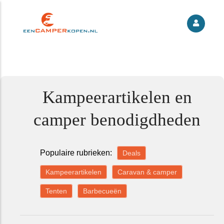
Kampeerartikelen en
camper benodigdheden
Populaire rubrieken:
Deals
Kampeerartikelen
Caravan & camper
Tenten
Barbecueën