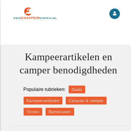
Kampeerartikelen en
camper benodigdheden
Populaire rubrieken:
Deals
Kampeerartikelen
Caravan & camper
Tenten
Barbecueën